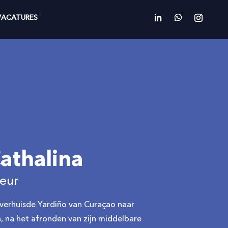
VACATURES
athalina
eur
n verhuisde Yardiño van Curaçao naar
 na het afronden van zijn middelbare