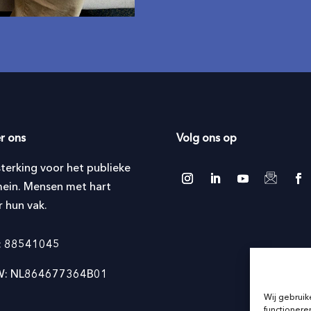
r ons
Volg ons op
sterking voor het publieke
ein. Mensen met hart
r hun vak.
: 88541045
: NL864677364B01
Wij gebruik
functioneren