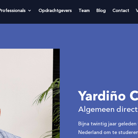
Professionals
Opdrachtgevers
Team
Blog
Contact
Yardiño C
Algemeen direct
Bijna twintig jaar gelede
Nederland om te studeren,