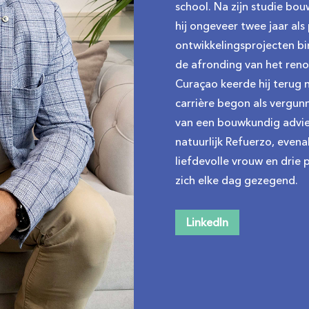
school. Na zijn studie b
hij ongeveer twee jaar als
ontwikkelingsprojecten bi
de afronding van het reno
Curaçao keerde hij terug n
carrière begon als vergunn
van een bouwkundig advie
natuurlijk Refuerzo, even
liefdevolle vrouw en drie p
zich elke dag gezegend.
LinkedIn