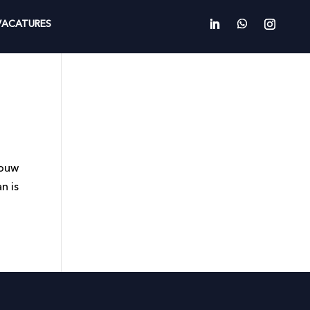
VACATURES
jouw
n is