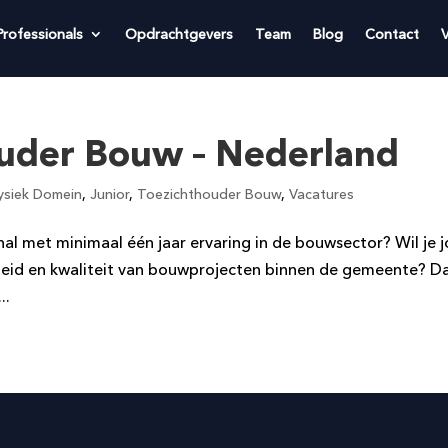
Professionals
Opdrachtgevers
Team
Blog
Contact
ouder Bouw – Nederland
ysiek Domein
,
Junior
,
Toezichthouder Bouw
,
Vacatures
nal met minimaal één jaar ervaring in de bouwsector? Wil je 
gheid en kwaliteit van bouwprojecten binnen de gemeente? Da
..