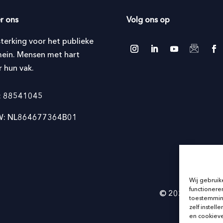
r ons
Volg ons op
sterking voor het publieke
ein. Mensen met hart
r hun vak.
: 88541045
: NL864677364B01
Wij gebruik
functioneren
© 2024 – Refuerz
toestemming
zelf instell
en cookieve